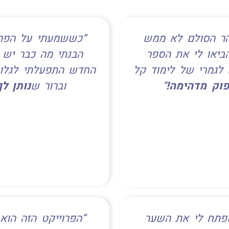
הר הסולם לא ממש
“כששמעתי על הפרו
יאו לי את הספר
הבנתי מה כבר יש
לגמרי של לימוד קל
החדש התפעלתי לגלות
פוק מדהימה!
“
וברור ש
נותן ל
 שפתח לי את השער
“הפרוייקט הזה הוא 